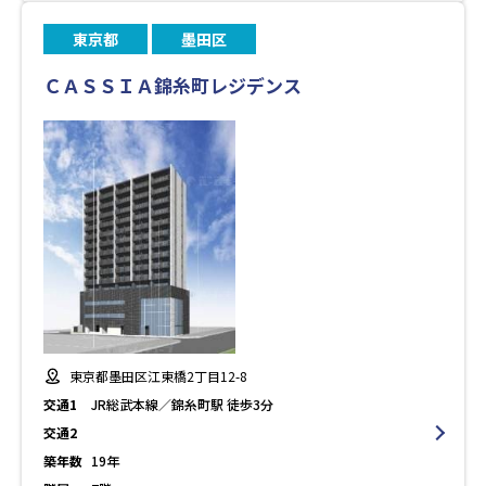
東京都
墨田区
ＣＡＳＳＩＡ錦糸町レジデンス
東京都墨田区江東橋2丁目12-8
交通1
JR総武本線／錦糸町駅 徒歩3分
交通2
築年数
19年