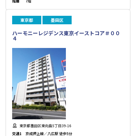
階層
7階
東京都
墨田区
ハーモニーレジデンス東京イーストコア＃００
４
東京都墨田区東向島5丁目39-16
交通1
京成押上線／八広駅 徒歩5分