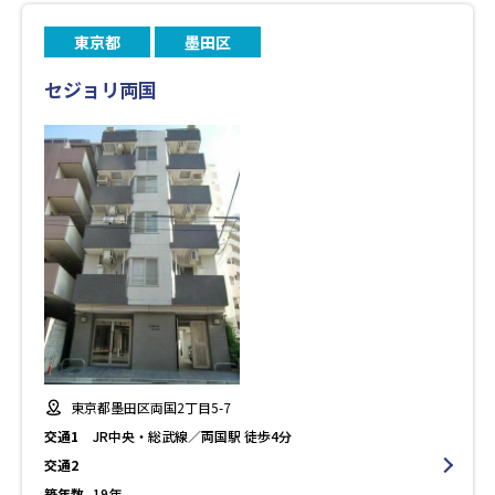
東京都
墨田区
セジョリ両国
東京都墨田区両国2丁目5-7
交通1
JR中央・総武線／両国駅 徒歩4分
交通2
築年数
19年