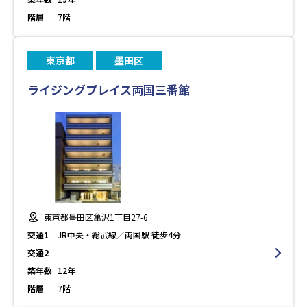
階層
7階
東京都
墨田区
ライジングプレイス両国三番館
東京都墨田区亀沢1丁目27-6
交通1
JR中央・総武線／両国駅 徒歩4分
交通2
築年数
12年
階層
7階