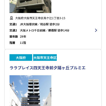
大阪府大阪市天王寺区烏ケ辻1丁目3-15
交通1
JR大阪環状線／桃谷駅 徒歩2分
交通2
大阪メトロ千日前線／鶴橋駅 徒歩14分
築年数
29年
階層
11階
大阪府
大阪市天王寺区
ララプレイス四天王寺前夕陽ヶ丘プルミエ