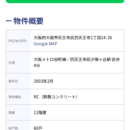
物件概要
大阪府大阪市天王寺区四天王寺1丁目14-26
所在地(住所)
Google MAP
大阪メトロ谷町線／四天王寺前夕陽ヶ丘駅 徒歩
交通
4分
2003年2月
築年月
RC（鉄筋コンクリート）
建物構造
11階建
階層
60戸
総戸数