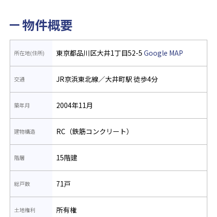
物件概要
東京都品川区大井1丁目52-5
Google MAP
所在地(住所)
JR京浜東北線／大井町駅 徒歩4分
交通
2004年11月
築年月
RC（鉄筋コンクリート）
建物構造
15階建
階層
71戸
総戸数
所有権
土地権利