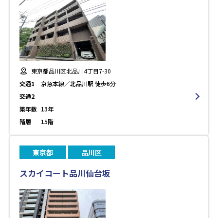
東京都品川区北品川4丁目7-30
交通1
京急本線／北品川駅 徒歩6分
交通2
築年数
13年
階層
15階
東京都
品川区
スカイコート品川仙台坂