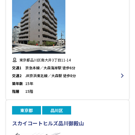
東京都品川区南大井3丁目11-14
交通1
京急本線／大森海岸駅 徒歩6分
交通2
JR京浜東北線／大森駅 徒歩8分
築年数
15年
階層
15階
東京都
品川区
スカイコートヒルズ品川御殿山