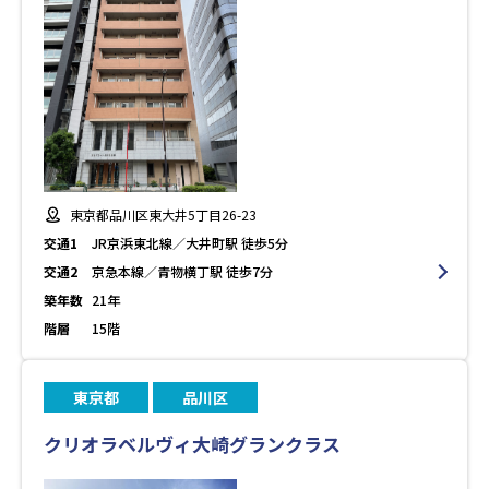
東京都品川区東大井5丁目26-23
交通1
JR京浜東北線／大井町駅 徒歩5分
交通2
京急本線／青物横丁駅 徒歩7分
築年数
21年
階層
15階
東京都
品川区
クリオラベルヴィ大崎グランクラス