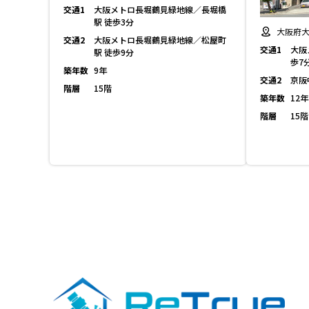
交通1
大阪メトロ長堀鶴見緑地線／長堀橋
駅 徒歩3分
大阪府大
交通2
大阪メトロ長堀鶴見緑地線／松屋町
交通1
大阪
駅 徒歩9分
歩7
築年数
9年
交通2
京阪
階層
15階
築年数
12年
階層
15階