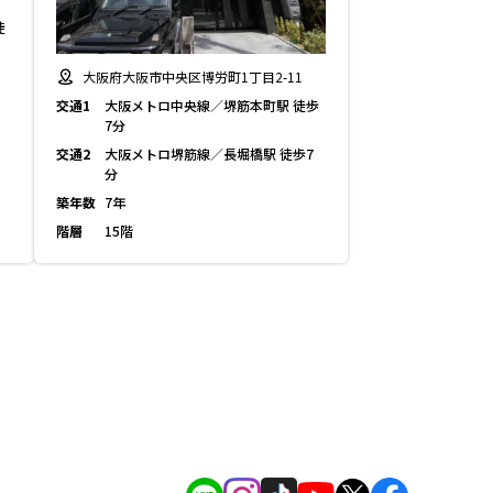
徒
大阪府大阪市中央区博労町1丁目2-11
交通1
大阪メトロ中央線／堺筋本町駅 徒歩
7分
交通2
大阪メトロ堺筋線／長堀橋駅 徒歩7
分
築年数
7年
階層
15階