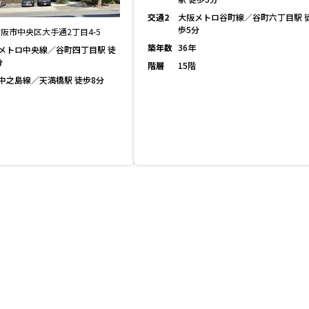
交通2
大阪メトロ谷町線／谷町六丁目駅 
歩5分
阪市中央区大手通2丁目4-5
築年数
36年
メトロ中央線／谷町四丁目駅 徒
分
階層
15階
中之島線／天満橋駅 徒歩8分