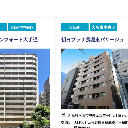
大阪市中央区
大阪府
大阪市中央区
ンフォート大手通
朝日プラザ長堀東パサージュ
大阪府大阪市中央区安堂寺町2丁目7-2
交通1
大阪メトロ長堀鶴見緑地線／松屋
駅 徒歩3分