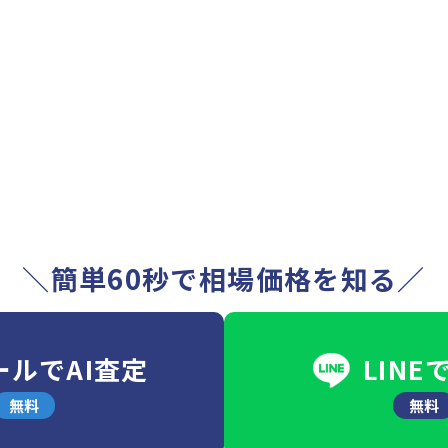
＼簡単60秒で相場価格を知る／
ールでAI査定
LINE
無料
無料