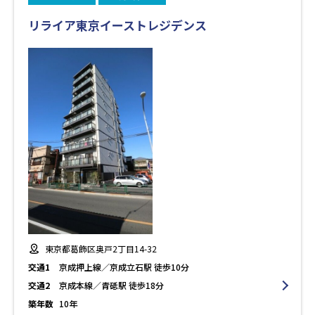
リライア東京イーストレジデンス
東京都葛飾区奥戸2丁目14-32
交通1
京成押上線／京成立石駅 徒歩10分
交通2
京成本線／青砥駅 徒歩18分
築年数
10年