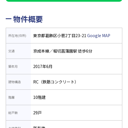
物件概要
東京都葛飾区小菅2丁目23-21
Google MAP
所在地(住所)
京成本線／堀切菖蒲園駅 徒歩6分
交通
2017年6月
築年月
RC（鉄筋コンクリート）
建物構造
10階建
階層
29戸
総戸数
所有権
土地権利