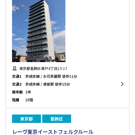
東京都葛飾区青戸4丁目13-17
交通1
京成本線 / お花茶屋駅 徒歩11分
交通2
京成本線 / 青砥駅 徒歩15分
築年数
2年
階層
10階
東京都
葛飾区
レーヴ東京イーストフェルクルール