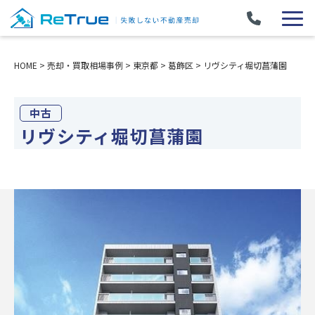
HOME
>
売却・買取相場事例
>
東京都
>
葛飾区
>
リヴシティ堀切菖蒲園
中古
リヴシティ堀切菖蒲園