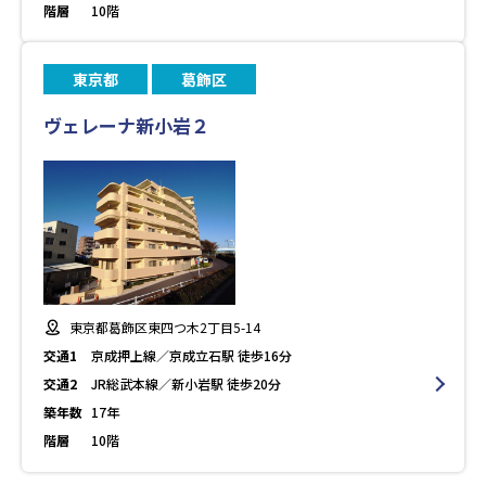
階層
10階
東京都
葛飾区
ヴェレーナ新小岩２
東京都葛飾区東四つ木2丁目5-14
交通1
京成押上線／京成立石駅 徒歩16分
交通2
JR総武本線／新小岩駅 徒歩20分
築年数
17年
階層
10階