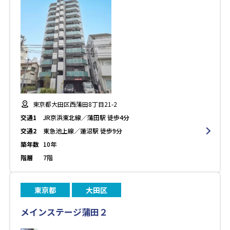
東京都大田区西蒲田8丁目21-2
交通1
JR京浜東北線／蒲田駅 徒歩4分
交通2
東急池上線／蓮沼駅 徒歩9分
築年数
10年
階層
7階
東京都
大田区
メインステージ蒲田２