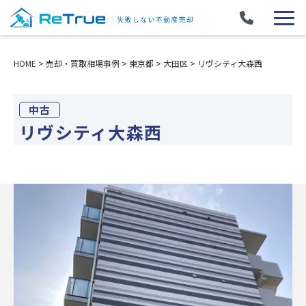
HOME
>
売却・買取相場事例
>
東京都
>
大田区
>
リヴシティ大森西
中古
リヴシティ大森西