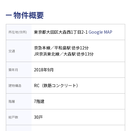
物件概要
東京都大田区大森西1丁目2-1
Google MAP
所在地(住所)
京急本線／平和島駅 徒歩12分
交通
JR京浜東北線／大森駅 徒歩13分
2018年9月
築年月
RC（鉄筋コンクリート）
建物構造
7階建
階層
30戸
総戸数