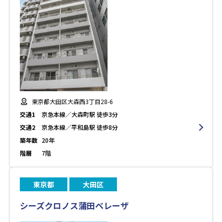
東京都大田区大森西3丁目28-6
交通1
京急本線／大森町駅 徒歩3分
交通2
京急本線／平和島駅 徒歩8分
築年数
20年
階層
7階
東京都
大田区
シーズクロノス蒲田ベレーザ