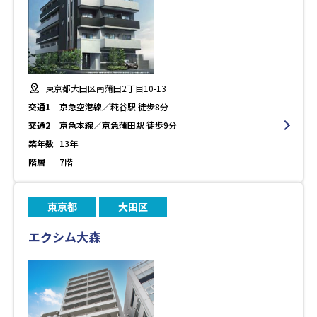
東京都大田区南蒲田2丁目10-13
交通1
京急空港線／糀谷駅 徒歩8分
交通2
京急本線／京急蒲田駅 徒歩9分
築年数
13年
階層
7階
東京都
大田区
エクシム大森