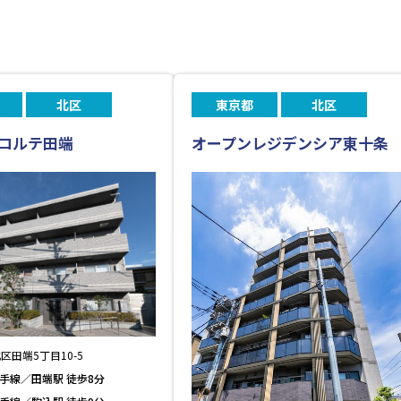
北区
東京都
北区
コルテ田端
オープンレジデンシア東十条
区田端5丁目10-5
山手線／田端駅 徒歩8分