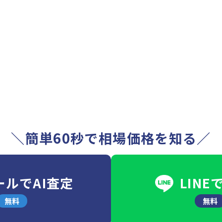
＼簡単60秒で相場価格を知る／
ールでAI査定
LINE
無料
無料