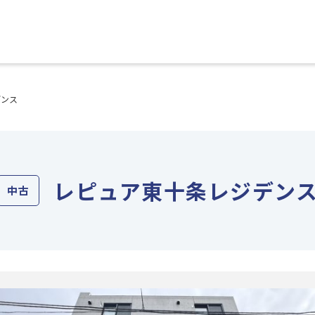
デンス
レピュア東十条レジデン
中古