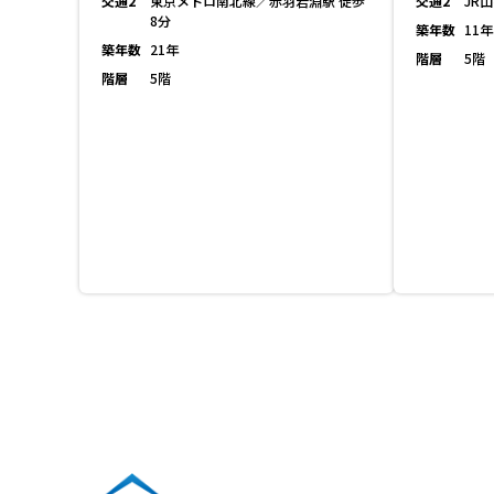
交通2
東京メトロ南北線／赤羽岩淵駅 徒歩
交通2
JR
8分
築年数
11年
築年数
21年
階層
5階
階層
5階