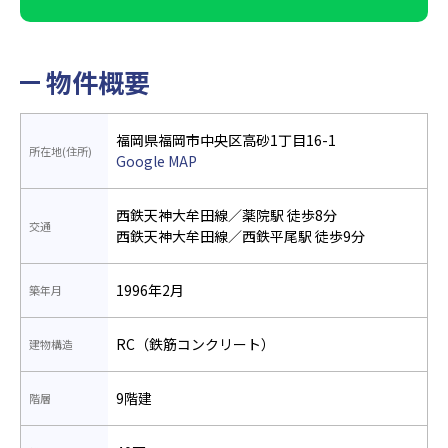
物件概要
福岡県福岡市中央区高砂1丁目16-1
所在地(住所)
Google MAP
西鉄天神大牟田線／薬院駅 徒歩8分
交通
西鉄天神大牟田線／西鉄平尾駅 徒歩9分
1996年2月
築年月
RC（鉄筋コンクリート）
建物構造
9階建
階層