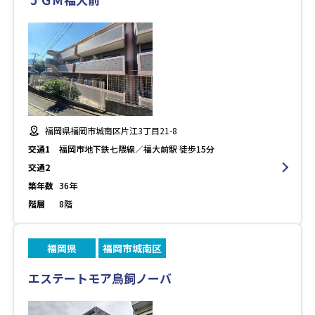
福岡県福岡市城南区片江3丁目21-8
交通1
福岡市地下鉄七隈線／福大前駅 徒歩15分
交通2
築年数
36年
階層
8階
福岡県
福岡市城南区
エステートモア鳥飼ノーバ