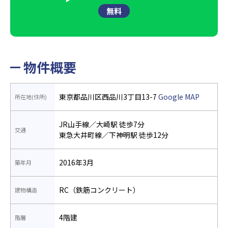
無料
物件概要
東京都品川区西品川3丁目13-7
Google MAP
所在地(住所)
JR山手線／大崎駅 徒歩7分
交通
東急大井町線／下神明駅 徒歩12分
2016年3月
築年月
RC（鉄筋コンクリート）
建物構造
4階建
階層