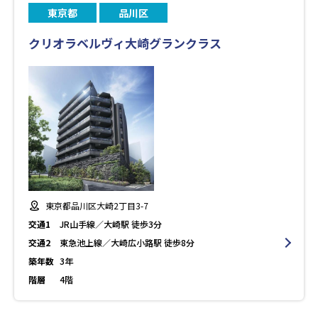
東京都
品川区
クリオラベルヴィ大崎グランクラス
東京都品川区大崎2丁目3-7
交通1
JR山手線／大崎駅 徒歩3分
交通2
東急池上線／大崎広小路駅 徒歩8分
築年数
3年
階層
4階