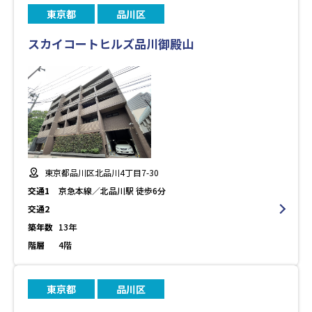
東京都
品川区
スカイコートヒルズ品川御殿山
東京都品川区北品川4丁目7-30
交通1
京急本線／北品川駅 徒歩6分
交通2
築年数
13年
階層
4階
東京都
品川区