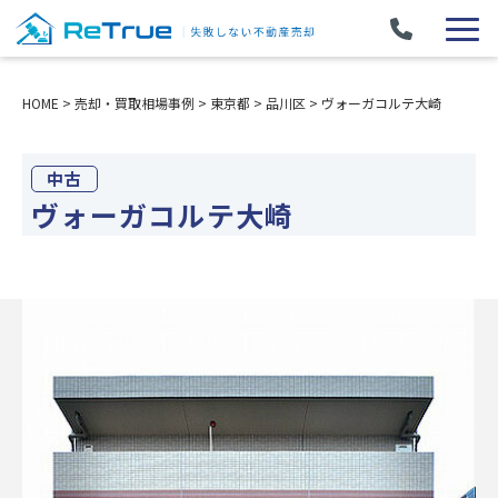
HOME
>
売却・買取相場事例
>
東京都
>
品川区
>
ヴォーガコルテ大崎
中古
ヴォーガコルテ大崎