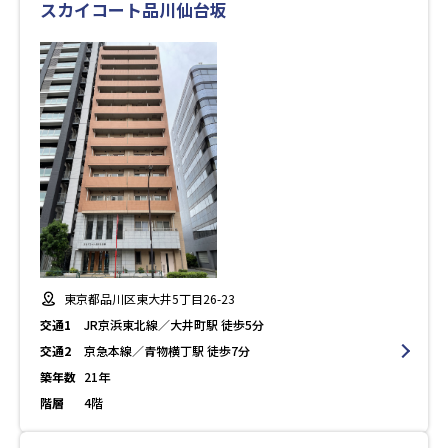
スカイコート品川仙台坂
東京都品川区東大井5丁目26-23
交通1
JR京浜東北線／大井町駅 徒歩5分
交通2
京急本線／青物横丁駅 徒歩7分
築年数
21年
階層
4階