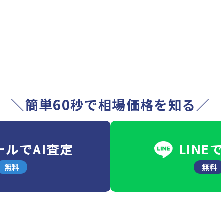
＼簡単60秒で相場価格を知る／
ールでAI査定
LINE
無料
無料