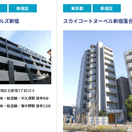
新宿区
東京都
新宿区
ルズ新宿
スカイコートヌーベル新宿落
宿区北新宿3丁目10-6
中央・総武線／大久保駅 徒歩8分
中央・総武線／東中野駅 徒歩12分