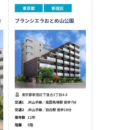
東京都
新宿区
合
ブランシエラおとめ山公園
東京都新宿区下落合2丁目4-4
交通1
JR山手線／高田馬場駅 徒歩7分
交通2
JR山手線／目白駅 徒歩10分
築年数
12年
階層
5階