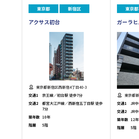
東京都
新宿区
東京都
アクサス初台
ガーラヒ
東京都新宿区西新宿4丁目40-3
交通1
京王線／初台駅 徒歩7分
東京都新
交通2
都営大江戸線／西新宿五丁目駅 徒歩
交通1
JR
7分
交通2
JR
築年数
10年
築年数
12年
階層
5階
階層
5階