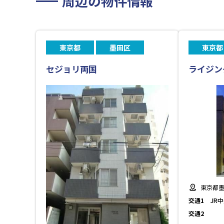
周辺の物件情報
東京都
墨田区
東京都
セジョリ両国
ライジン
東京都墨
交通1
JR
交通2