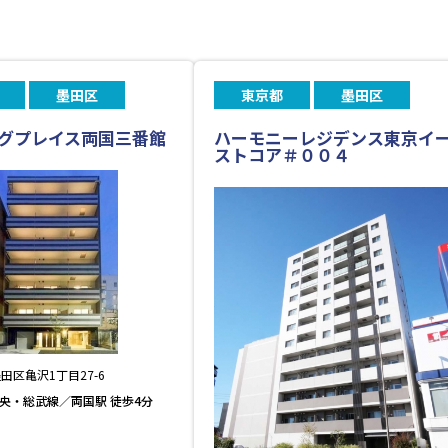
墨田区
東京都
墨田区
グプレイス両国三番館
ハーモニーレジデンス東京イ
ストコア＃００４
田区亀沢1丁目27-6
中央・総武線／両国駅 徒歩4分