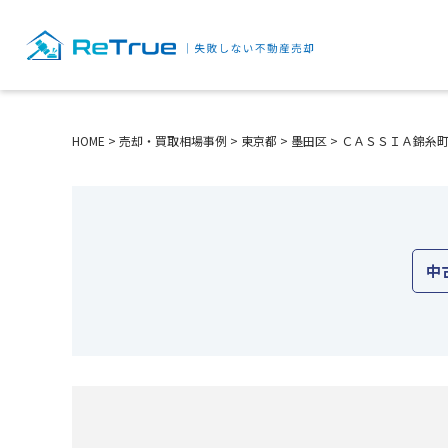
HOME
>
売却・買取相場事例
>
東京都
>
墨田区
>
ＣＡＳＳＩＡ錦糸
中