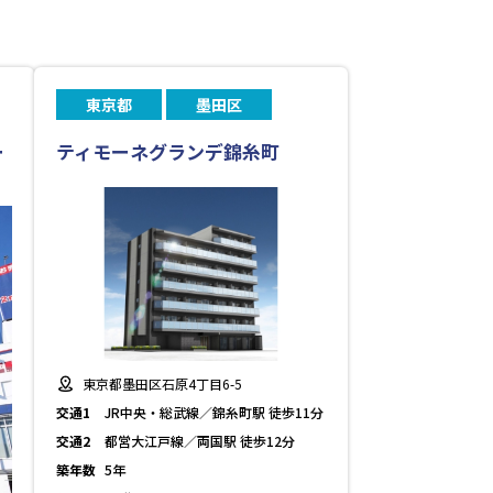
東京都
墨田区
ー
ティモーネグランデ錦糸町
東京都墨田区石原4丁目6-5
交通1
JR中央・総武線／錦糸町駅 徒歩11分
交通2
都営大江戸線／両国駅 徒歩12分
築年数
5年