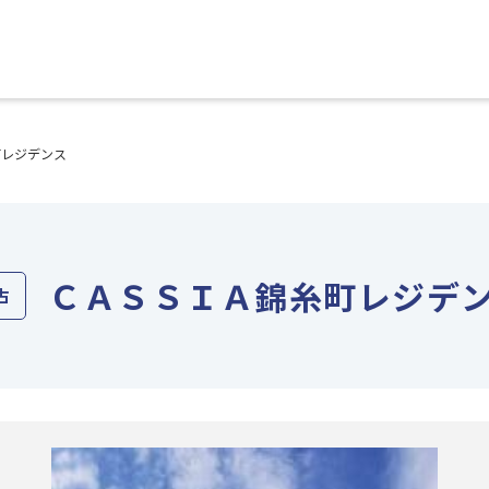
町レジデンス
ＣＡＳＳＩＡ錦糸町レジデ
古