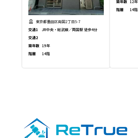
築年数
12年
階層
14階
東京都墨田区両国2丁目5-7
交通1
JR中央・総武線／両国駅 徒歩4分
交通2
築年数
19年
階層
14階