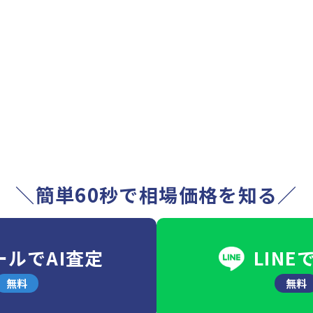
＼簡単60秒で相場価格を知る／
ールでAI査定
LINE
無料
無料