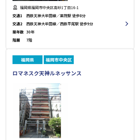
福岡県福岡市中央区高砂1丁目16-1
交通1
西鉄天神大牟田線／薬院駅 徒歩8分
交通2
西鉄天神大牟田線／西鉄平尾駅 徒歩9分
築年数
30年
階層
7階
福岡県
福岡市中央区
ロマネスク天神ルネッサンス