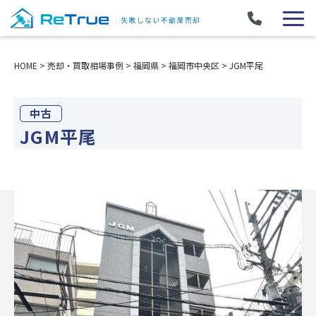
HOME
>
売却・買取相場事例
>
福岡県
>
福岡市中央区
>
JGM平尾
中古
JGM平尾