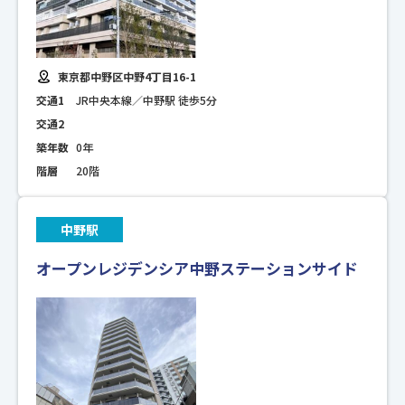
東京都中野区中野4丁目16-1
交通1
JR中央本線／中野駅 徒歩5分
交通2
築年数
0年
階層
20階
中野駅
オープンレジデンシア中野ステーションサイド