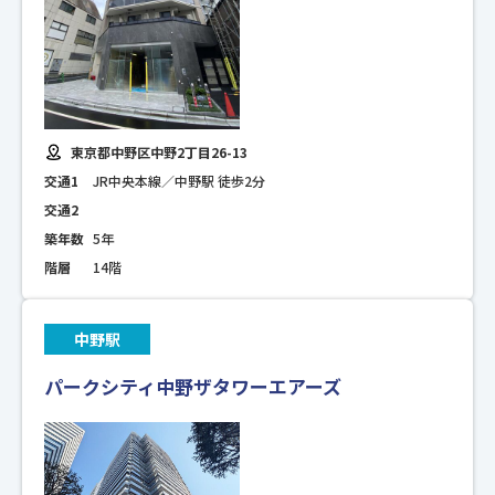
東京都中野区中野2丁目26-13
交通1
JR中央本線／中野駅 徒歩2分
交通2
築年数
5年
階層
14階
中野駅
パークシティ中野ザタワーエアーズ