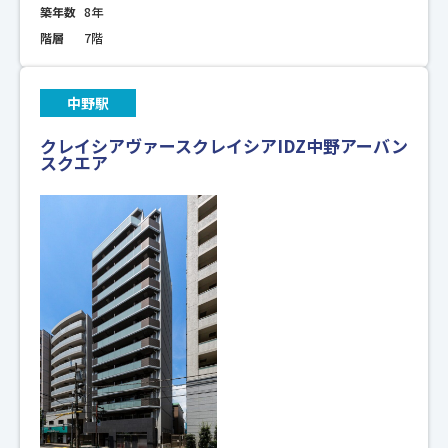
築年数
8年
階層
7階
中野駅
クレイシアヴァースクレイシアIDZ中野アーバン
スクエア