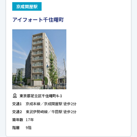
京成関屋駅
アイフォート千住曙町
東京都足立区千住曙町6-1
交通1
京成本線／京成関屋駅 徒歩2分
交通2
東武伊勢崎線／牛田駅 徒歩2分
築年数
17年
階層
9階