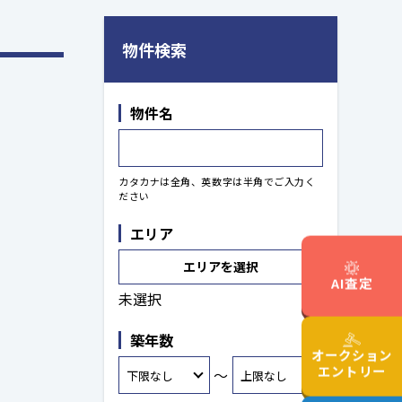
物件検索
物件名
カタカナは全角、英数字は半角でご入力く
ださい
エリア
エリアを選択
AI査定
未選択
築年数
オークション
エントリー
～