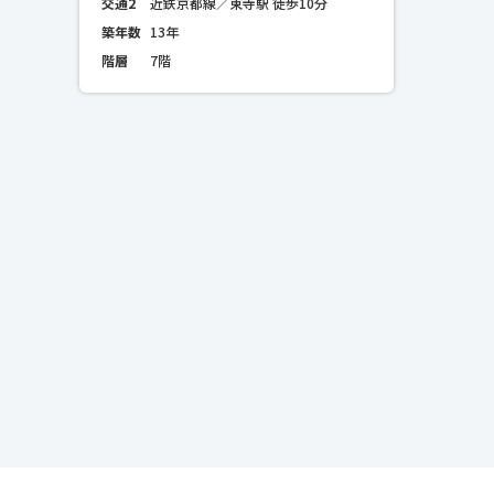
交通2
近鉄京都線／東寺駅 徒歩10分
築年数
13年
階層
7階