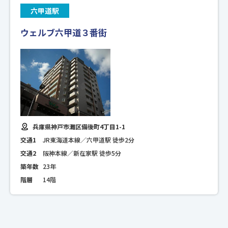
六甲道駅
ウェルブ六甲道３番街
兵庫県神戸市灘区備後町4丁目1-1
交通1
JR東海道本線／六甲道駅 徒歩2分
交通2
阪神本線／新在家駅 徒歩5分
築年数
23年
階層
14階