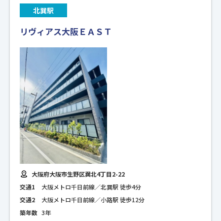
北巽駅
リヴィアス大阪ＥＡＳＴ
大阪府大阪市生野区巽北4丁目2-22
交通1
大阪メトロ千日前線／北巽駅 徒歩4分
交通2
大阪メトロ千日前線／小路駅 徒歩12分
築年数
3年