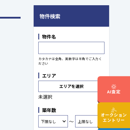
物件検索
物件名
カタカナは全角、英数字は半角でご入力く
ださい
エリア
エリアを選択
AI査定
未選択
築年数
オークション
エントリー
～