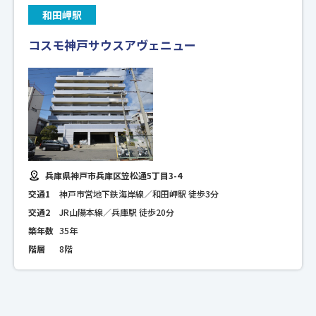
和田岬駅
コスモ神戸サウスアヴェニュー
兵庫県神戸市兵庫区笠松通5丁目3-4
交通1
神戸市営地下鉄海岸線／和田岬駅 徒歩3分
交通2
JR山陽本線／兵庫駅 徒歩20分
築年数
35年
階層
8階