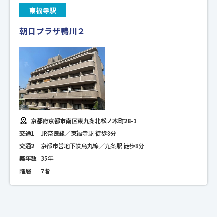
東福寺駅
朝日プラザ鴨川２
京都府京都市南区東九条北松ノ木町28-1
交通1
JR奈良線／東福寺駅 徒歩8分
交通2
京都市営地下鉄烏丸線／九条駅 徒歩8分
築年数
35年
階層
7階