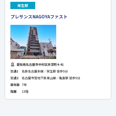
栄生駅
プレサンスNAGOYAファスト
愛知県名古屋市中村区井深町4-41
交通1
名鉄名古屋本線／栄生駅 徒歩5分
交通2
名古屋市営地下鉄東山線／亀島駅 徒歩5分
築年数
7年
階層
15階