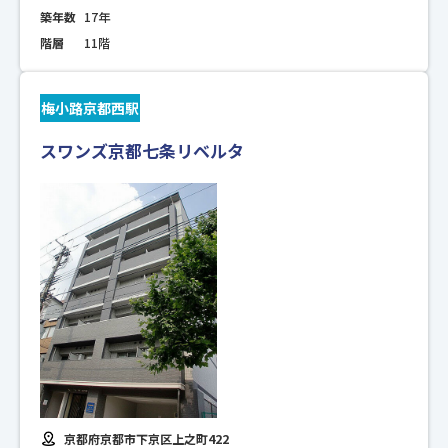
築年数
17年
階層
11階
梅小路京都西駅
スワンズ京都七条リベルタ
京都府京都市下京区上之町422