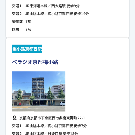
交通1
JR東海道本線／西大路駅 徒歩9分
交通2
JR山陰本線／梅小路京都西駅 徒歩14分
築年数
7年
階層
7階
梅小路京都西駅
ベラジオ京都梅小路
京都府京都市下京区西七条南東野町22-1
交通1
JR山陰本線／梅小路京都西駅 徒歩7分
交通2
JR山陰本線／丹波口駅 徒歩15分