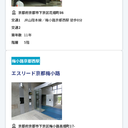
京都府京都市下京区花畑町86
交通1
JR山陰本線／梅小路京都西駅 徒歩8分
交通2
築年数
11年
階層
5階
梅小路京都西駅
エスリード京都梅小路
京都府京都市下京区梅小路高畑町17-