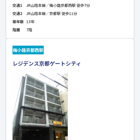
交通1
JR山陰本線／梅小路京都西駅 徒歩7分
交通2
JR山陰本線／京都駅 徒歩11分
築年数
13年
階層
7階
梅小路京都西駅
レジデンス京都ゲートシティ