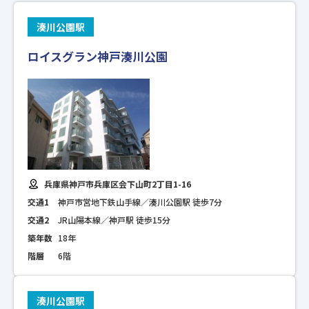
湊川公園駅
ロイスグラン神戸湊川公園
兵庫県神戸市兵庫区会下山町2丁目1-16
交通1
神戸市営地下鉄山手線／湊川公園駅 徒歩7分
交通2
JR山陽本線／神戸駅 徒歩15分
築年数
18年
階層
6階
湊川公園駅