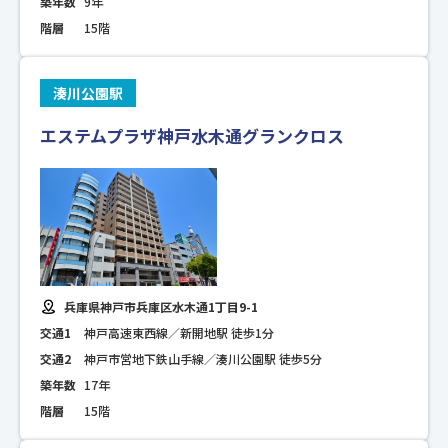
築年数
9年
階層
15階
湊川公園駅
エステムプラザ神戸水木通グランクロス
兵庫県神戸市兵庫区水木通1丁目9-1
交通1
神戸高速東西線／新開地駅 徒歩1分
交通2
神戸市営地下鉄山手線／湊川公園駅 徒歩5分
築年数
17年
階層
15階