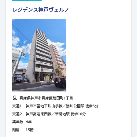
レジデンス神戸ヴェルノ
兵庫県神戸市兵庫区荒田町1丁目
交通1
神戸市営地下鉄山手線／湊川公園駅 徒歩5分
交通2
神戸高速東西線／新開地駅 徒歩10分
築年数
4年
階層
15階