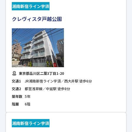
湘南新宿ライン宇須
クレヴィスタ戸越公園
東京都品川区二葉3丁目1-20
交通1
JR湘南新宿ライン宇須／西大井駅 徒歩6分
交通2
都営浅草線／中延駅 徒歩8分
築年数
5年
階層
6階
湘南新宿ライン宇須