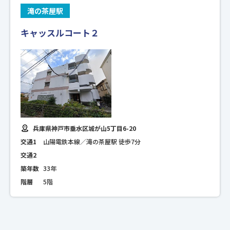
滝の茶屋駅
キャッスルコート２
兵庫県神戸市垂水区城が山5丁目6-20
交通1
山陽電鉄本線／滝の茶屋駅 徒歩7分
交通2
築年数
33年
階層
5階