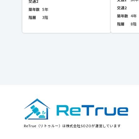
交通2
交通2
築年数
5年
築年数
4年
階層
3階
階層
8階
ReTrue（リトゥルー）は株式会社SOZOが運営しています