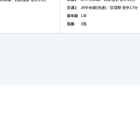
交通2
JR中央線(快速)／荻窪駅 徒歩17分
築年数
1年
階層
3階