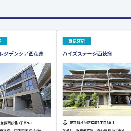
駅
西荻窪駅
レジデンシア西荻窪
ハイズステージ西荻窪
東京都杉並区松庵3丁目30-1
並区西荻北3丁目9-3
交通1
JR中央本線／西荻窪駅 徒歩6分
中央本線／西荻窪駅 徒歩4分