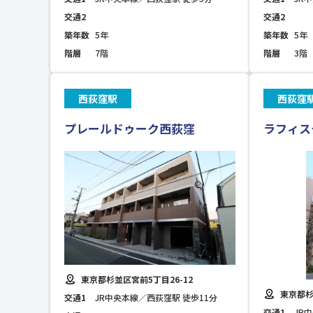
交通2
交通2
築年数
5年
築年数
5年
階層
7階
階層
3階
西荻窪駅
西荻窪
プレールドゥーク西荻窪
ラフィス
東京都杉並区宮前5丁目26-12
東京都杉
交通1
JR中央本線／西荻窪駅 徒歩11分
交通1
JR