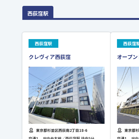
西荻窪駅
西荻窪駅
西荻窪
クレヴィア西荻窪
オープン
東京都杉並区西荻南2丁目18-6
東京都杉
交通1
JR中央本線／西荻窪駅 徒歩5分
交通1
JR