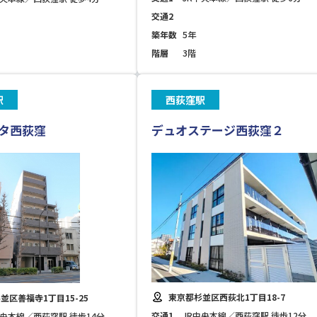
交通2
築年数
5年
階層
3階
駅
西荻窪駅
タ西荻窪
デュオステージ西荻窪２
東京都杉並区西荻北1丁目18-7
並区善福寺1丁目15-25
交通1
JR中央本線／西荻窪駅 徒歩12分
中央本線／西荻窪駅 徒歩14分