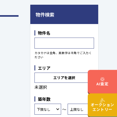
物件検索
物件名
カタカナは全角、英数字は半角でご入力く
ださい
エリア
エリアを選択
AI査定
未選択
築年数
オークション
～
エントリー