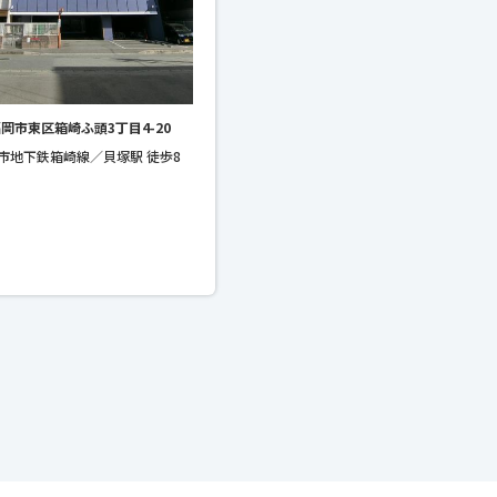
岡市東区箱崎ふ頭3丁目4-20
市地下鉄箱崎線／貝塚駅 徒歩8