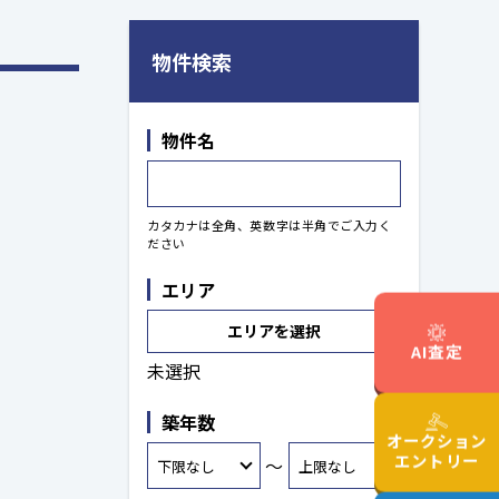
物件検索
物件名
カタカナは全角、英数字は半角でご入力く
ださい
エリア
エリアを選択
AI査定
未選択
築年数
オークション
エントリー
～