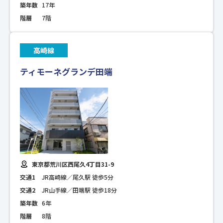
築年数
17年
階層
7階
高崎線
ティモーネグランデ田端
東京都荒川区西尾久4丁目31-9
交通1
JR高崎線／尾久駅 徒歩5分
交通2
JR山手線／田端駅 徒歩18分
築年数
6年
階層
8階