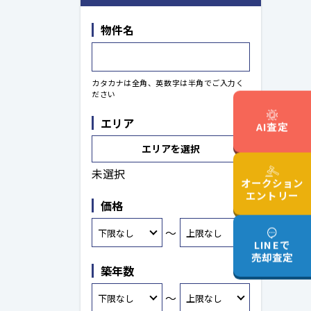
物件名
カタカナは全角、英数字は半角でご入力く
ださい
エリア
AI査定
エリアを選択
未選択
オークション
エントリー
価格
～
LINEで
売却査定
築年数
～