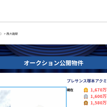
都）
>
西大路駅
オークション公開物件
プレサンス塚本アク
1,670
現在
1,600
1,580