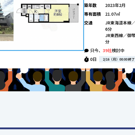
築年数
2023年2月
専有面積
21.07㎡
交通
JR東海道本線
6分
JR東西線／御幣
分
只今、
39社
検討中
0日
2/16（月）00:00 終了