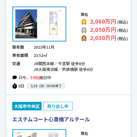
現在
2,060万円
(税込)
2,050万円
(税込)
2,030万円
(税込)
築年数
2023年11月
専有面積
23.52㎡
交通
JR関西本線／今宮駅 徒歩6分
JR大阪環状線／芦原橋駅 徒歩6分
只今、
59社
検討中
0日
2/16（月）00:00 終了
大阪市中央区
売り出し中
エステムコート心斎橋アルテール
現在