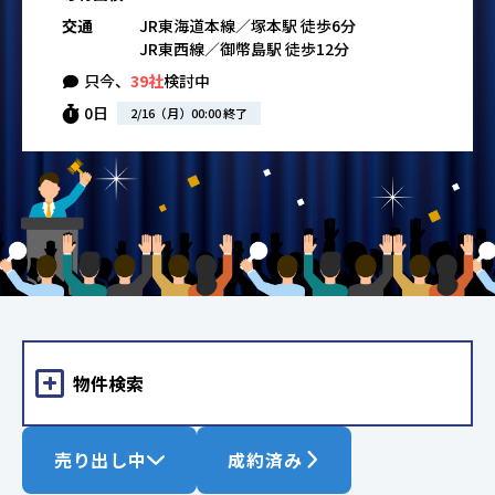
交通
JR東海道本線／塚本駅 徒歩6分
JR東西線／御幣島駅 徒歩12分
只今、
39社
検討中
0日
2/16（月）00:00 終了
物件検索
売り出し中
成約済み