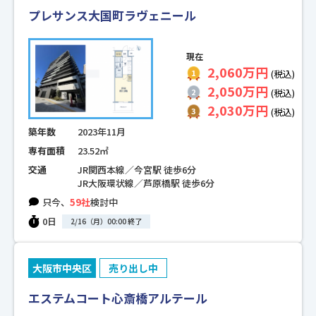
プレサンス大国町ラヴェニール
現在
2,060万円
(税込)
2,050万円
(税込)
2,030万円
(税込)
築年数
2023年11月
専有面積
23.52㎡
交通
JR関西本線／今宮駅 徒歩6分
JR大阪環状線／芦原橋駅 徒歩6分
只今、
59社
検討中
0日
2/16（月）00:00 終了
大阪市中央区
売り出し中
エステムコート心斎橋アルテール