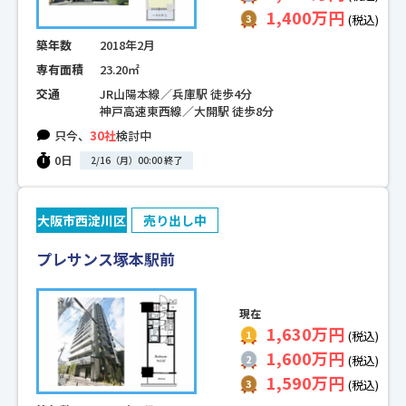
1,400万円
(税込)
築年数
2018年2月
専有面積
23.20㎡
交通
JR山陽本線／兵庫駅 徒歩4分
神戸高速東西線／大開駅 徒歩8分
只今、
30社
検討中
0日
2/16（月）00:00 終了
大阪市西淀川区
売り出し中
プレサンス塚本駅前
現在
1,630万円
(税込)
1,600万円
(税込)
1,590万円
(税込)