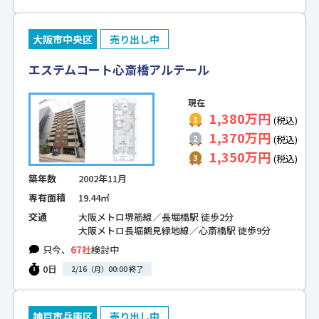
大阪市中央区
売り出し中
エステムコート心斎橋アルテール
現在
1,380万円
(税込)
1,370万円
(税込)
1,350万円
(税込)
築年数
2002年11月
専有面積
19.44㎡
交通
大阪メトロ堺筋線／長堀橋駅 徒歩2分
大阪メトロ長堀鶴見緑地線／心斎橋駅 徒歩9分
只今、
67社
検討中
0日
2/16（月）00:00 終了
神戸市兵庫区
売り出し中