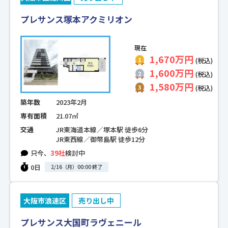
プレサンス塚本アクミリオン
現在
1,670万円
(税込)
1,600万円
(税込)
1,580万円
(税込)
築年数
2023年2月
専有面積
21.07㎡
交通
JR東海道本線／塚本駅 徒歩6分
JR東西線／御幣島駅 徒歩12分
只今、
39社
検討中
0日
2/16（月）00:00 終了
大阪市浪速区
売り出し中
プレサンス大国町ラヴェニール