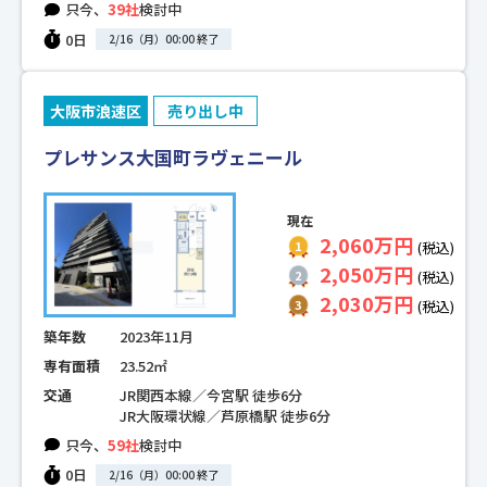
只今、
39社
検討中
0日
2/16（月）00:00 終了
大阪市浪速区
売り出し中
プレサンス大国町ラヴェニール
現在
2,060万円
(税込)
2,050万円
(税込)
2,030万円
(税込)
築年数
2023年11月
専有面積
23.52㎡
交通
JR関西本線／今宮駅 徒歩6分
JR大阪環状線／芦原橋駅 徒歩6分
只今、
59社
検討中
0日
2/16（月）00:00 終了