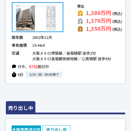
現在
1,380万円
(税込)
1,370万円
(税込)
1,350万円
(税込)
築年数
2002年11月
専有面積
19.44㎡
交通
大阪メトロ堺筋線／長堀橋駅 徒歩2分
大阪メトロ長堀鶴見緑地線／心斎橋駅 徒歩9分
只今、
67社
検討中
0日
2/16（月）00:00 終了
売り出し中
大阪市西淀川区
売り出し中