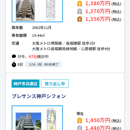
1,380万円
(税込)
1,370万円
(税込)
1,350万円
(税込)
築年数
2002年11月
専有面積
19.44㎡
交通
大阪メトロ堺筋線／長堀橋駅 徒歩2分
大阪メトロ長堀鶴見緑地線／心斎橋駅 徒歩9分
只今、
67社
検討中
0日
2/16（月）00:00 終了
神戸市兵庫区
売り出し中
プレサンス神戸シフォン
現在
1,450万円
(税込)
1,440万円
(税込)