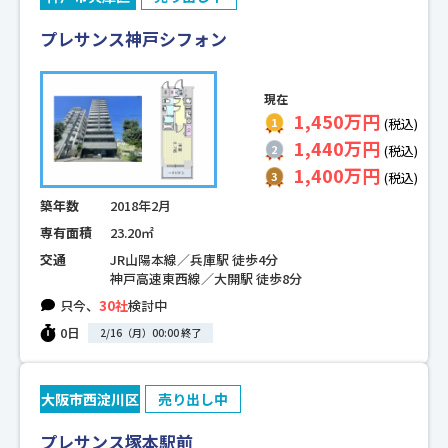
プレサンス神戸シフォン
現在
1,450万円
(税込)
1,440万円
(税込)
1,400万円
(税込)
築年数
2018年2月
専有面積
23.20㎡
交通
JR山陽本線／兵庫駅 徒歩4分
神戸高速東西線／大開駅 徒歩8分
只今、
30社
検討中
0日
2/16（月）00:00 終了
大阪市西淀川区
売り出し中
プレサンス塚本駅前