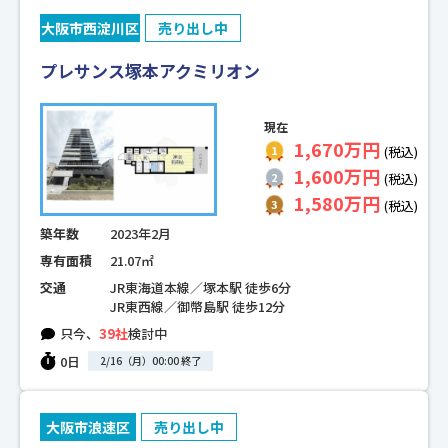
大阪市西淀川区
売り出し中
プレサンス塚本アクミリオン
現在
1,670万円
(税込)
1,600万円
(税込)
1,580万円
(税込)
築年数
2023年2月
専有面積
21.07㎡
交通
JR東海道本線／塚本駅 徒歩6分
JR東西線／御幣島駅 徒歩12分
只今、
39社
検討中
0日
2/16（月）00:00 終了
大阪市浪速区
売り出し中