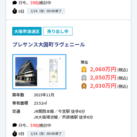
只今、
39社
検討中
0日
2/16（月）00:00 終了
大阪市浪速区
売り出し中
プレサンス大国町ラヴェニール
現在
2,060万円
(税込)
2,050万円
(税込)
2,030万円
(税込)
築年数
2023年11月
専有面積
23.52㎡
交通
JR関西本線／今宮駅 徒歩6分
JR大阪環状線／芦原橋駅 徒歩6分
只今、
59社
検討中
0日
2/16（月）00:00 終了