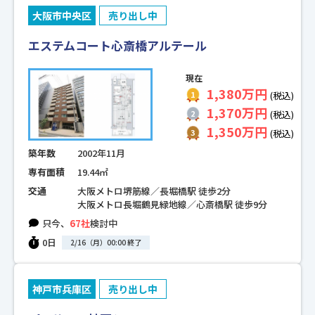
大阪市中央区
売り出し中
エステムコート心斎橋アルテール
現在
1,380万円
(税込)
1,370万円
(税込)
1,350万円
(税込)
築年数
2002年11月
専有面積
19.44㎡
交通
大阪メトロ堺筋線／長堀橋駅 徒歩2分
大阪メトロ長堀鶴見緑地線／心斎橋駅 徒歩9分
只今、
67社
検討中
0日
2/16（月）00:00 終了
神戸市兵庫区
売り出し中