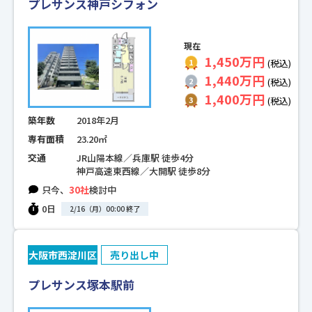
プレサンス神戸シフォン
現在
1,450万円
(税込)
1,440万円
(税込)
1,400万円
(税込)
築年数
2018年2月
専有面積
23.20㎡
交通
JR山陽本線／兵庫駅 徒歩4分
神戸高速東西線／大開駅 徒歩8分
只今、
30社
検討中
0日
2/16（月）00:00 終了
大阪市西淀川区
売り出し中
プレサンス塚本駅前