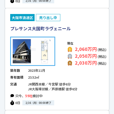
0日
2/16（月）00:00 終了
大阪市浪速区
売り出し中
プレサンス大国町ラヴェニール
現在
2,060万円
(税込)
2,050万円
(税込)
2,030万円
(税込)
築年数
2023年11月
専有面積
23.52㎡
交通
JR関西本線／今宮駅 徒歩6分
JR大阪環状線／芦原橋駅 徒歩6分
只今、
59社
検討中
0日
2/16（月）00:00 終了