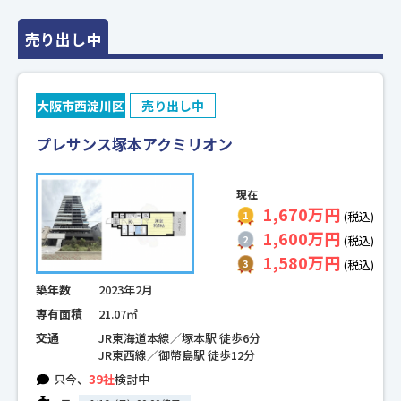
売り出し中
大阪市西淀川区
売り出し中
プレサンス塚本アクミリオン
現在
1,670万円
(税込)
1,600万円
(税込)
1,580万円
(税込)
築年数
2023年2月
専有面積
21.07㎡
交通
JR東海道本線／塚本駅 徒歩6分
JR東西線／御幣島駅 徒歩12分
只今、
39社
検討中