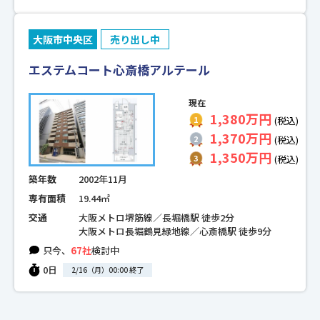
大阪市中央区
売り出し中
エステムコート心斎橋アルテール
現在
1,380万円
(税込)
1,370万円
(税込)
1,350万円
(税込)
築年数
2002年11月
専有面積
19.44㎡
交通
大阪メトロ堺筋線／長堀橋駅 徒歩2分
大阪メトロ長堀鶴見緑地線／心斎橋駅 徒歩9分
只今、
67社
検討中
0日
2/16（月）00:00 終了