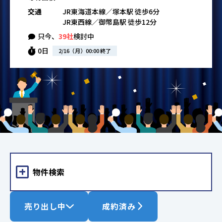
交通
JR東海道本線／塚本駅 徒歩6分
JR東西線／御幣島駅 徒歩12分
只今、
39社
検討中
0日
2/16（月）00:00 終了
物件検索
売り出し中
成約済み