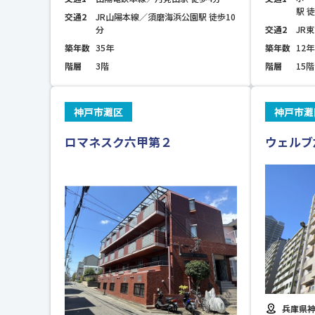
駅 
交通2
JR山陽本線／須磨海浜公園駅 徒歩10
分
交通2
JR
築年数
35年
築年数
12年
階層
3階
階層
15階
神戸市灘区
神戸市灘
ロマネスク六甲第２
ウェルブ
兵庫県神