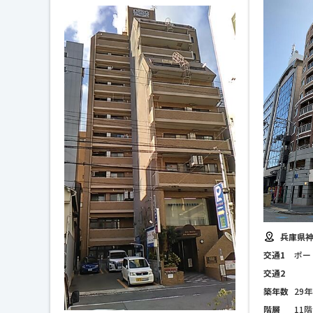
兵庫県神
交通1
ポー
交通2
築年数
29年
階層
11階