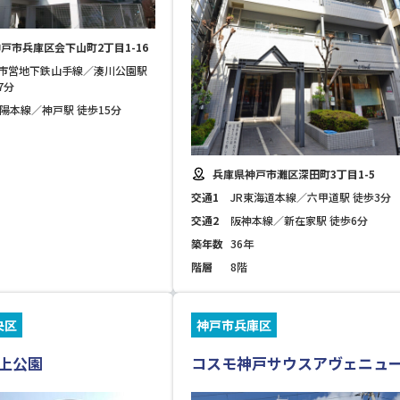
戸市兵庫区会下山町2丁目1-16
市営地下鉄山手線／湊川公園駅
7分
山陽本線／神戸駅 徒歩15分
兵庫県神戸市灘区深田町3丁目1-5
交通1
JR東海道本線／六甲道駅 徒歩3分
交通2
阪神本線／新在家駅 徒歩6分
築年数
36年
階層
8階
央区
神戸市兵庫区
上公園
コスモ神戸サウスアヴェニュ