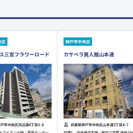
央区
神戸市中央区
ス三宮フラワーロード
カサベラ異人館山本通
戸市中央区浜辺通6丁目3-8
兵庫県神戸市中央区山本通2丁目6-7
トアイランド線／貿易センター
交通1
阪急神戸本線／神戸三宮駅 徒歩7分