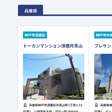
兵庫県
神戸市須磨区
神戸市中
トーカンマンション須磨月見山
プレサン
兵庫県神戸市須磨区月見山町1丁目2-32
兵庫県神
交通1
山陽電鉄本線／月見山駅 徒歩4分
交通1
ポー