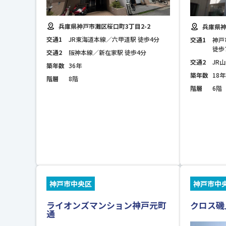
兵庫県神戸市灘区桜口町3丁目2-2
兵庫県神
交通1
JR東海道本線／六甲道駅 徒歩4分
交通1
神戸
徒歩
交通2
阪神本線／新在家駅 徒歩4分
交通2
JR
築年数
36年
築年数
18年
階層
8階
階層
6階
神戸市中央区
神戸市中
ライオンズマンション神戸元町
クロス磯
通