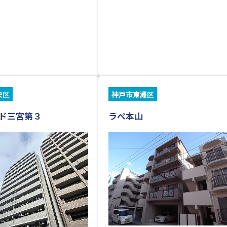
央区
神戸市東灘区
ド三宮第３
ラペ本山