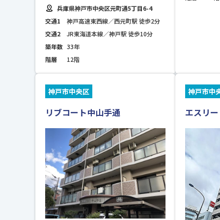
兵庫県神戸市中央区元町通5丁目6-4
交通1
神戸高速東西線／西元町駅 徒歩2分
交通2
JR東海道本線／神戸駅 徒歩10分
築年数
33年
階層
12階
神戸市中央区
神戸市中
リブコート中山手通
エスリー