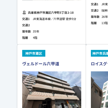
交通1
JR
交通2
阪神
兵庫県神戸市灘区六甲町5丁目2-18
築年数
26年
交通1
JR東海道本線／六甲道駅 徒歩5分
階層
13階
交通2
築年数
35年
階層
4階
神戸市灘区
神戸市兵
ヴェルドール六甲道
ロイスグ