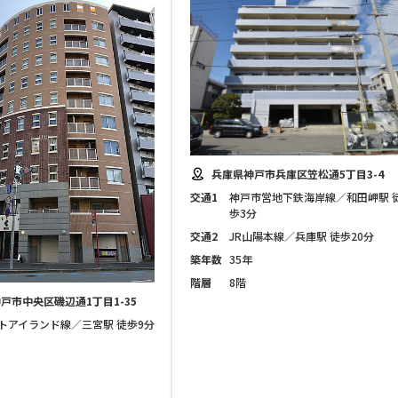
兵庫県神戸市兵庫区笠松通5丁目3-4
交通1
神戸市営地下鉄海岸線／和田岬駅 
歩3分
交通2
JR山陽本線／兵庫駅 徒歩20分
築年数
35年
階層
8階
戸市中央区磯辺通1丁目1-35
トアイランド線／三宮駅 徒歩9分