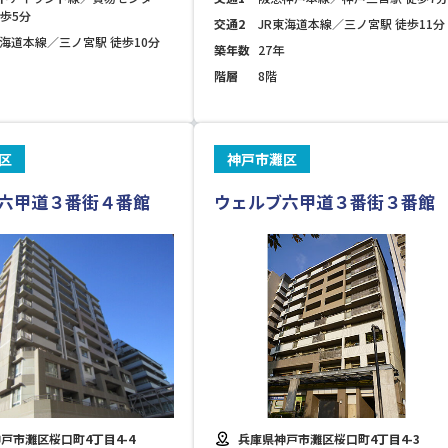
徒歩5分
交通2
JR東海道本線／三ノ宮駅 徒歩11分
東海道本線／三ノ宮駅 徒歩10分
築年数
27年
階層
8階
区
神戸市灘区
六甲道３番街４番館
ウェルブ六甲道３番街３番館
戸市灘区桜口町4丁目4-4
兵庫県神戸市灘区桜口町4丁目4-3