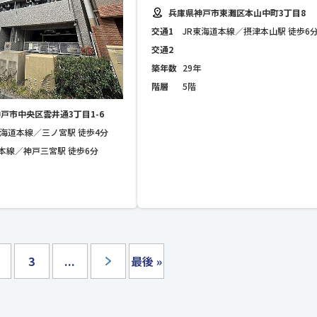
兵庫県神戸市東灘区本山中町3丁目8
交通1
JR東海道本線／摂津本山駅 徒歩6
交通2
築年数
29年
階層
5階
戸市中央区雲井通3丁目1-6
東海道本線／三ノ宮駅 徒歩4分
本線／神戸三宮駅 徒歩6分
3
...
最後 »