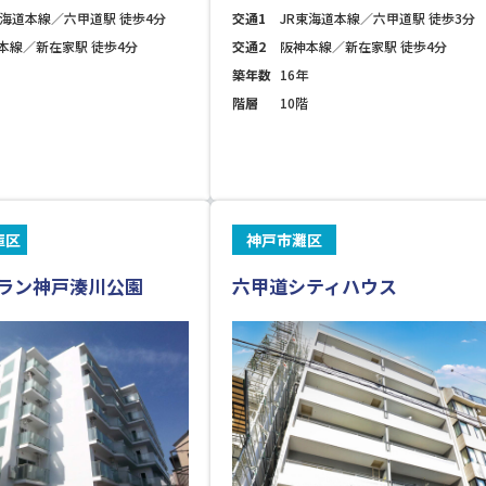
東海道本線／六甲道駅 徒歩4分
交通1
JR東海道本線／六甲道駅 徒歩3分
本線／新在家駅 徒歩4分
交通2
阪神本線／新在家駅 徒歩4分
築年数
16年
階層
10階
庫区
神戸市灘区
ラン神戸湊川公園
六甲道シティハウス