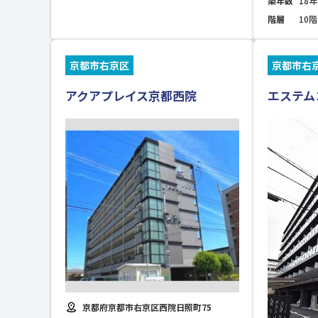
築年数
18年
階層
10階
京都市右京区
京都市右
アクアプレイス京都西院
エステム
京都府京都市右京区西院日照町75