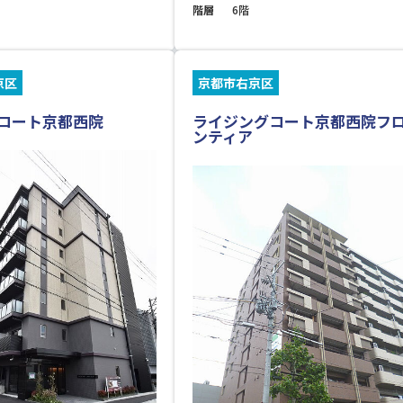
階層
6階
京区
京都市右京区
コート京都西院
ライジングコート京都西院フ
ンティア