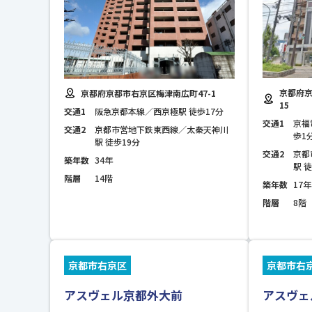
京都府京
京都府京都市右京区梅津南広町47-1
15
交通1
阪急京都本線／西京極駅 徒歩17分
交通1
京福
交通2
京都市営地下鉄東西線／太秦天神川
歩1
駅 徒歩19分
交通2
京都
築年数
34年
駅 
階層
14階
築年数
17年
階層
8階
京都市右京区
京都市右
アスヴェル京都外大前
アスヴェ