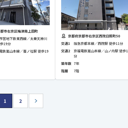
京都市右京区梅津南上田町
京都府京都市右京区西院日照町50
市営地下鉄東西線／太秦天神川
交通1
阪急京都本線／西院駅 徒歩11分
徒歩19分
交通2
京福電鉄嵐山本線／山ノ内駅 徒歩1
電鉄嵐山本線／蚕ノ社駅 徒歩19
分
築年数
7年
階層
7階
1
2