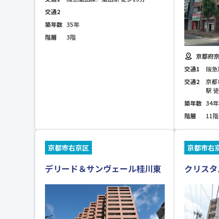
交通2
築年数
35年
階層
3階
京都府京
交通1
阪急
交通2
京都
駅 
築年数
34年
階層
11階
京都市右京区
京都市右
デリード＆サンヴェール桂川東
クリスタ