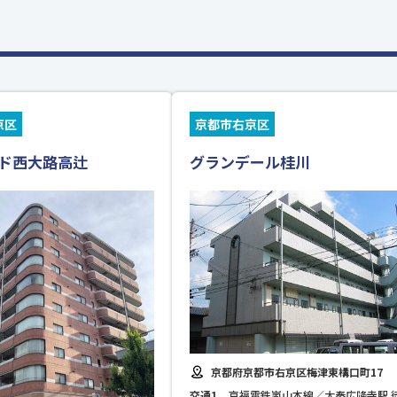
京区
京都市右京区
ド西大路高辻
グランデール桂川
京都府京都市右京区梅津東構口町17
交通1
京福電鉄嵐山本線／太秦広隆寺駅 