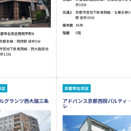
歩18分
交通2
京都市営地下鉄東西線／太秦天神
駅 徒歩20分
築年数
36年
階層
5階
都市右京区西院平町8
京都本線／西院駅 徒歩5分
市営地下鉄東西線／西大路御池
徒歩12分
京区
京都市右京区
ルグランツ西大路三条
アドバンス京都西院パルティ
レ