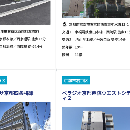
京都府京都市右京区西院東中水町13-1
都市右京区西院月双町57
交通1
京福電鉄嵐山本線／西院駅 徒歩13
京都本線／西京極駅 徒歩13分
交通2
JR山陰本線／丹波口駅 徒歩14分
京都本線／西院駅 徒歩14分
築年数
19年
階層
11階
京区
京都市右京区
サ京都四条梅津
ベラジオ京都西院ウエストシ
ィ２