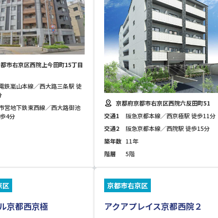
都市右京区西院上今田町15丁目
電鉄嵐山本線／西大路三条駅 徒
分
京都府京都市右京区西院六反田町51
市営地下鉄東西線／西大路御池
交通1
阪急京都本線／西京極駅 徒歩11分
徒歩4分
交通2
阪急京都本線／西院駅 徒歩15分
築年数
11年
階層
5階
京区
京都市右京区
ル京都西京極
アクアプレイス京都西院２