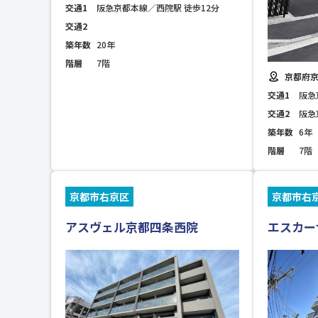
交通1
阪急京都本線／西院駅 徒歩12分
交通2
築年数
20年
階層
7階
京都府京
交通1
阪急
交通2
阪急
築年数
6年
階層
7階
京都市右京区
京都市右
アスヴェル京都四条西院
エスカー