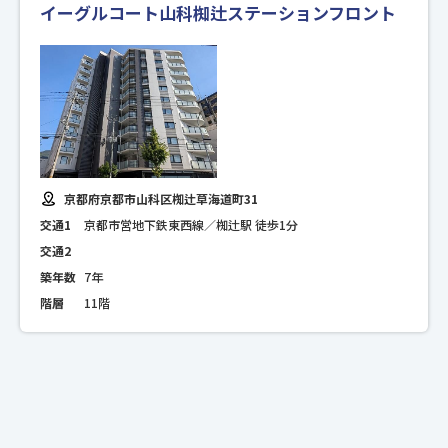
イーグルコート山科椥辻ステーションフロント
京都府京都市山科区椥辻草海道町31
交通1
京都市営地下鉄東西線／椥辻駅 徒歩1分
交通2
築年数
7年
階層
11階