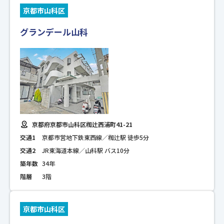
京都市山科区
グランデール山科
京都府京都市山科区椥辻西浦町41-21
交通1
京都市営地下鉄東西線／椥辻駅 徒歩5分
交通2
JR東海道本線／山科駅 バス10分
築年数
34年
階層
3階
京都市山科区