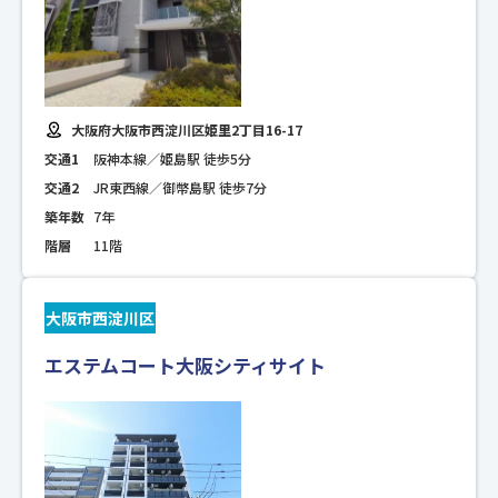
大阪府大阪市西淀川区姫里2丁目16-17
交通1
阪神本線／姫島駅 徒歩5分
交通2
JR東西線／御幣島駅 徒歩7分
築年数
7年
階層
11階
大阪市西淀川区
エステムコート大阪シティサイト