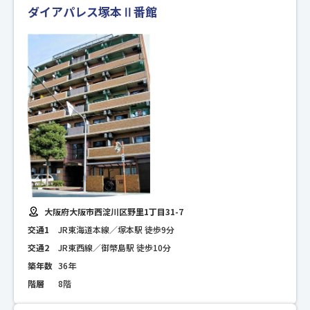
ダイアパレス塚本Ⅱ番館
大阪府大阪市西淀川区野里1丁目31-7
交通1
JR東海道本線／塚本駅 徒歩9分
交通2
JR東西線／御幣島駅 徒歩10分
築年数
36年
階層
8階