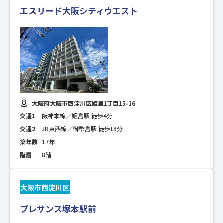
エスリード大阪シティウエスト
大阪府大阪市西淀川区姫里1丁目15-16
交通1
阪神本線／姫島駅 徒歩4分
交通2
JR東西線／御幣島駅 徒歩13分
築年数
17年
階層
8階
大阪市西淀川区
プレサンス塚本駅前