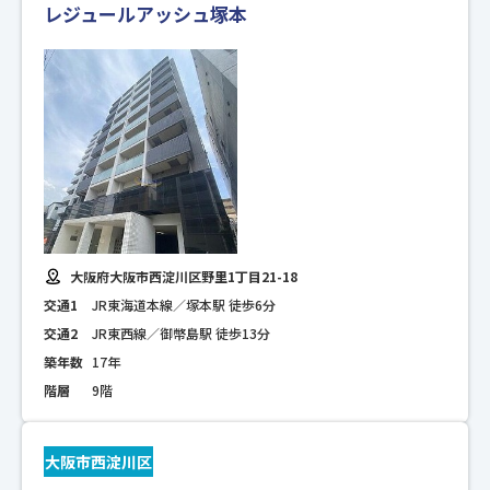
レジュールアッシュ塚本
大阪府大阪市西淀川区野里1丁目21-18
交通1
JR東海道本線／塚本駅 徒歩6分
交通2
JR東西線／御幣島駅 徒歩13分
築年数
17年
階層
9階
大阪市西淀川区