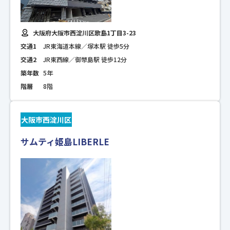
大阪府大阪市西淀川区歌島1丁目3-23
交通1
JR東海道本線／塚本駅 徒歩5分
交通2
JR東西線／御幣島駅 徒歩12分
築年数
5年
階層
8階
大阪市西淀川区
サムティ姫島LIBERLE