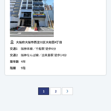
大阪府大阪市西淀川区大和田4丁目
交通1
阪神本線／千船駅 徒歩6分
交通2
阪神なんば線／出来島駅 徒歩14分
築年数
4年
階層
9階
1
2