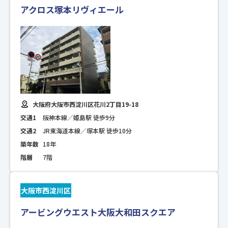
アクロス塚本リヴィエール
大阪府大阪市西淀川区花川2丁目19-18
交通1
阪神本線／姫島駅 徒歩9分
交通2
JR東海道本線／塚本駅 徒歩10分
築年数
18年
階層
7階
大阪市西淀川区
アービングウエスト大阪大和田スクエア