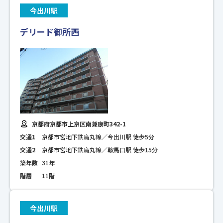
今出川駅
デリード御所西
京都府京都市上京区南兼康町342-1
交通1
京都市営地下鉄烏丸線／今出川駅 徒歩5分
交通2
京都市営地下鉄烏丸線／鞍馬口駅 徒歩15分
築年数
31年
階層
11階
今出川駅