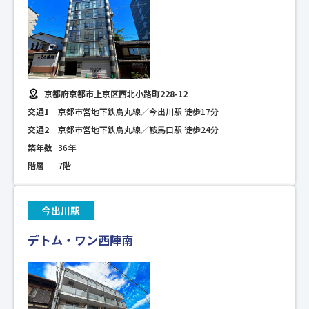
京都府京都市上京区西北小路町228-12
交通1
京都市営地下鉄烏丸線／今出川駅 徒歩17分
交通2
京都市営地下鉄烏丸線／鞍馬口駅 徒歩24分
築年数
36年
階層
7階
今出川駅
デトム・ワン西陣南