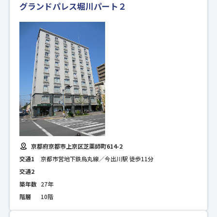
グランドパレス堀川パート２
京都府京都市上京区芝薬師町614-2
交通1
京都市営地下鉄烏丸線／今出川駅 徒歩11分
交通2
築年数
27年
階層
10階