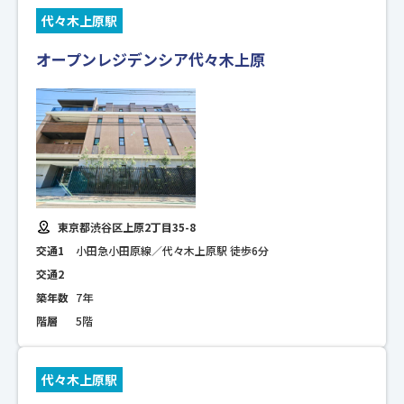
代々木上原駅
オープンレジデンシア代々木上原
東京都渋谷区上原2丁目35-8
交通1
小田急小田原線／代々木上原駅 徒歩6分
交通2
築年数
7年
階層
5階
代々木上原駅