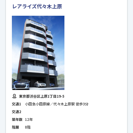
レアライズ代々木上原
東京都渋谷区上原1丁目19-5
交通1
小田急小田原線／代々木上原駅 徒歩3分
交通2
築年数
12年
階層
8階