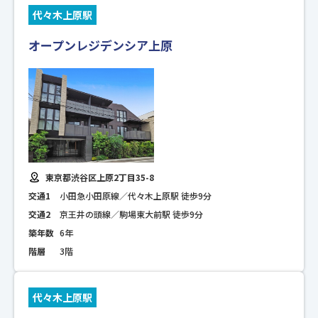
代々木上原駅
オープンレジデンシア上原
東京都渋谷区上原2丁目35-8
交通1
小田急小田原線／代々木上原駅 徒歩9分
交通2
京王井の頭線／駒場東大前駅 徒歩9分
築年数
6年
階層
3階
代々木上原駅