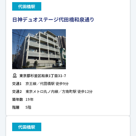
代田橋駅
日神デュオステージ代田橋和泉通り
東京都杉並区和泉1丁目31-7
交通1
京王線／代田橋駅 徒歩9分
交通2
東京メトロ丸ノ内線／方南町駅 徒歩12分
築年数
19年
階層
5階
代田橋駅