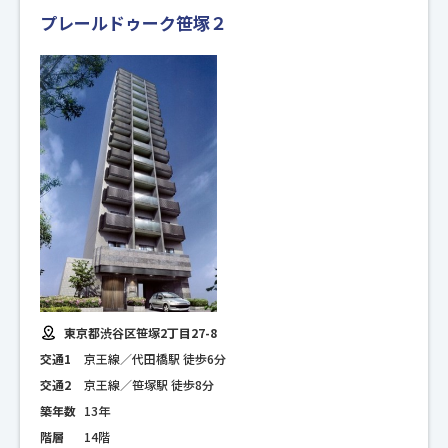
プレールドゥーク笹塚２
東京都渋谷区笹塚2丁目27-8
交通1
京王線／代田橋駅 徒歩6分
交通2
京王線／笹塚駅 徒歩8分
築年数
13年
階層
14階