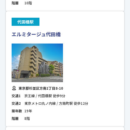
階層
10階
代田橋駅
エルミタージュ代田橋
東京都杉並区方南1丁目8-10
交通1
京王線 / 代田橋駅 徒歩9分
交通2
東京メトロ丸ノ内線 / 方南町駅 徒歩12分
築年数
19年
階層
8階