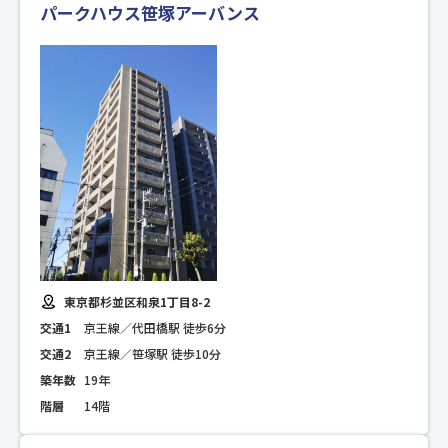
パークハウス笹塚アーバンス
東京都杉並区和泉1丁目8-2
交通1
京王線／代田橋駅 徒歩6分
交通2
京王線／笹塚駅 徒歩10分
築年数
19年
階層
14階