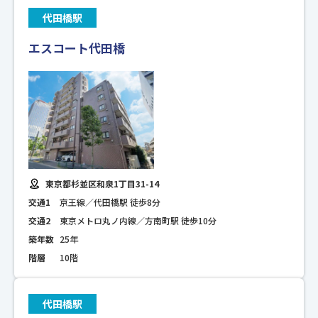
代田橋駅
エスコート代田橋
東京都杉並区和泉1丁目31-14
交通1
京王線／代田橋駅 徒歩8分
交通2
東京メトロ丸ノ内線／方南町駅 徒歩10分
築年数
25年
階層
10階
代田橋駅