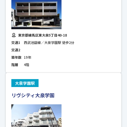
東京都練馬区東大泉5丁目40-18
交通1
西武池袋線／大泉学園駅 徒歩2分
交通2
築年数
19年
階層
4階
大泉学園駅
リヴシティ大泉学園