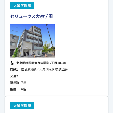
大泉学園駅
セリュークス大泉学園
東京都練馬区大泉学園町2丁目18-38
交通1
西武池袋線／大泉学園駅 徒歩12分
交通2
築年数
7年
階層
6階
大泉学園駅