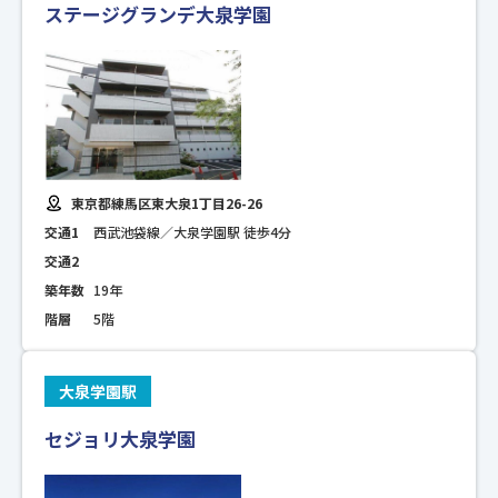
ステージグランデ大泉学園
東京都練馬区東大泉1丁目26-26
交通1
西武池袋線／大泉学園駅 徒歩4分
交通2
築年数
19年
階層
5階
大泉学園駅
セジョリ大泉学園