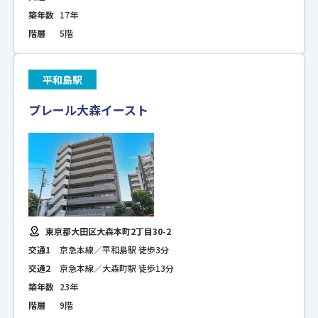
築年数
17年
階層
5階
平和島駅
プレール大森イースト
東京都大田区大森本町2丁目30-2
交通1
京急本線／平和島駅 徒歩3分
交通2
京急本線／大森町駅 徒歩13分
築年数
23年
階層
9階