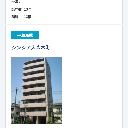
交通2
築年数
13年
階層
13階
平和島駅
シンシア大森本町