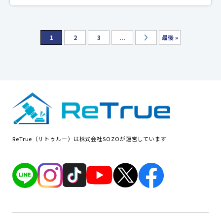
1
2
3
...
最後 »
ReTrue（リトゥルー）は株式会社SOZOが運営しています