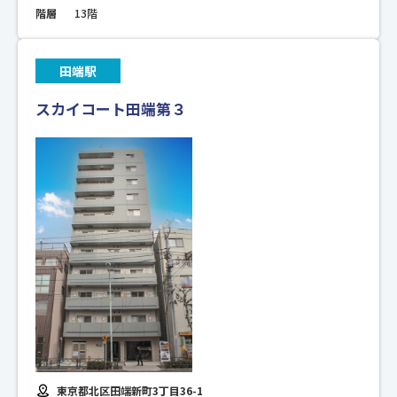
階層
13階
田端駅
スカイコート田端第３
東京都北区田端新町3丁目36-1