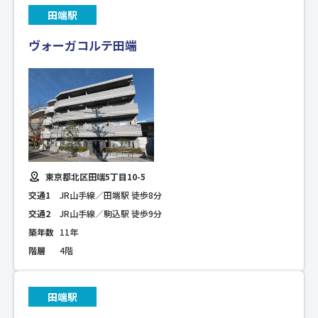
田端駅
ヴォーガコルテ田端
東京都北区田端5丁目10-5
交通1
JR山手線／田端駅 徒歩8分
交通2
JR山手線／駒込駅 徒歩9分
築年数
11年
階層
4階
田端駅