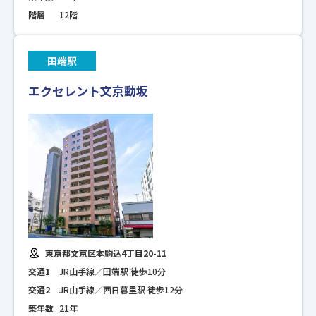
階層
12階
田端駅
エクセレント文京動坂
東京都文京区本駒込4丁目20-11
交通1
JR山手線／田端駅 徒歩10分
交通2
JR山手線／西日暮里駅 徒歩12分
築年数
21年