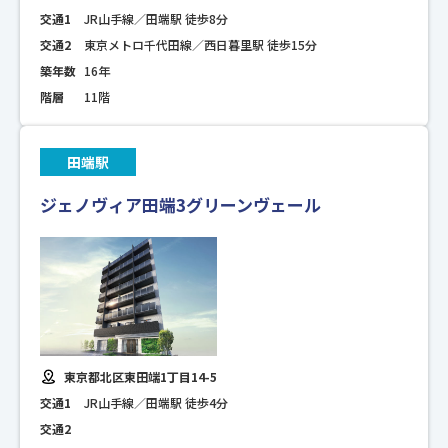
交通1
JR山手線／田端駅 徒歩8分
交通2
東京メトロ千代田線／西日暮里駅 徒歩15分
築年数
16年
階層
11階
田端駅
ジェノヴィア田端3グリーンヴェール
東京都北区東田端1丁目14-5
交通1
JR山手線／田端駅 徒歩4分
交通2