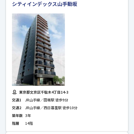
シティインデックス山手動坂
東京都文京区千駄木4丁目14-3
交通1
JR山手線／田端駅 徒歩9分
交通2
JR山手線／西日暮里駅 徒歩10分
築年数
3年
階層
14階