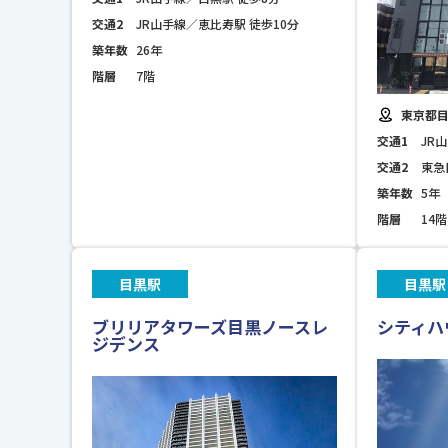
交通2
JR山手線／恵比寿駅 徒歩10分
築年数
26年
階層
7階
東京都目
交通1
JR
交通2
東急
築年数
5年
階層
14階
目黒駅
目黒駅
ブリリアタワーズ目黒ノースレ
シティハ
ジデンス