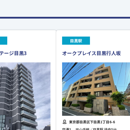
目黒駅
テージ目黒3
オークプレイス目黒行人坂
東京都目黒区下目黒1丁目6-6
交通1
JR山手線／目黒駅 徒歩5分