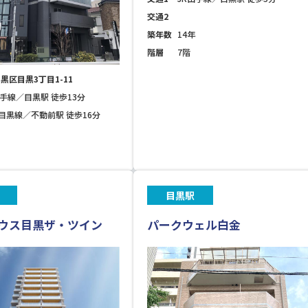
交通2
築年数
14年
階層
7階
黒区目黒3丁目1-11
山手線／目黒駅 徒歩13分
目黒線／不動前駅 徒歩16分
目黒駅
ウス目黒ザ・ツイン
パークウェル白金