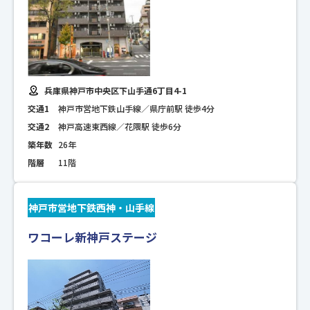
兵庫県神戸市中央区下山手通6丁目4-1
交通1
神戸市営地下鉄山手線／県庁前駅 徒歩4分
交通2
神戸高速東西線／花隈駅 徒歩6分
築年数
26年
階層
11階
神戸市営地下鉄西神・山手線
ワコーレ新神戸ステージ