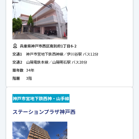
兵庫県神戸市西区南別府1丁目6-2
交通1
神戸市営地下鉄西神線／伊川谷駅 バス12分
交通2
山陽電鉄本線／山陽明石駅 バス20分
築年数
34年
階層
3階
神戸市営地下鉄西神・山手線
ステーションプラザ神戸西