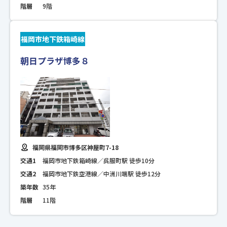
階層
9階
福岡市地下鉄箱崎線
朝日プラザ博多８
福岡県福岡市博多区神屋町7-18
交通1
福岡市地下鉄箱崎線／呉服町駅 徒歩10分
交通2
福岡市地下鉄空港線／中洲川端駅 徒歩12分
築年数
35年
階層
11階