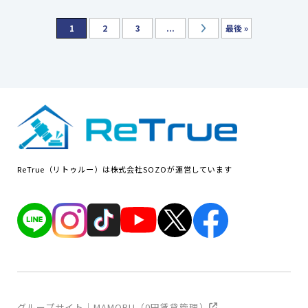
1
2
3
...
最後 »
ReTrue（リトゥルー）は株式会社SOZOが運営しています
グループサイト｜MAMORU（0円賃貸管理）