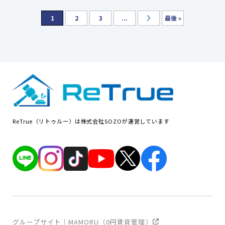
1
2
3
...
最後 »
ReTrue（リトゥルー）は株式会社SOZOが運営しています
グループサイト｜MAMORU（0円賃貸管理）