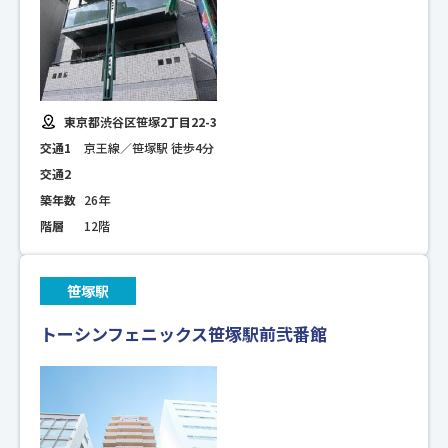
東京都渋谷区笹塚2丁目22-3
交通1
京王線／笹塚駅 徒歩4分
交通2
築年数
26年
階層
12階
笹塚駅
トーシンフェニックス笹塚駅前弐番館