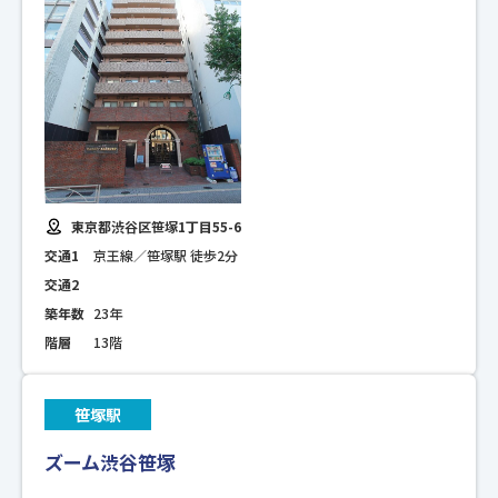
東京都渋谷区笹塚1丁目55-6
交通1
京王線／笹塚駅 徒歩2分
交通2
築年数
23年
階層
13階
笹塚駅
ズーム渋谷笹塚