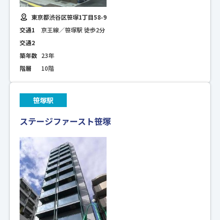
東京都渋谷区笹塚1丁目58-9
交通1
京王線／笹塚駅 徒歩2分
交通2
築年数
23年
階層
10階
笹塚駅
ステージファースト笹塚