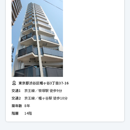
東京都渋谷区幡ヶ谷3丁目37-16
交通1
京王線／笹塚駅 徒歩9分
交通2
京王線／幡ヶ谷駅 徒歩10分
築年数
8年
階層
14階