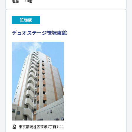
階層
14階
笹塚駅
デュオステージ笹塚東館
東京都渋谷区笹塚2丁目7-11