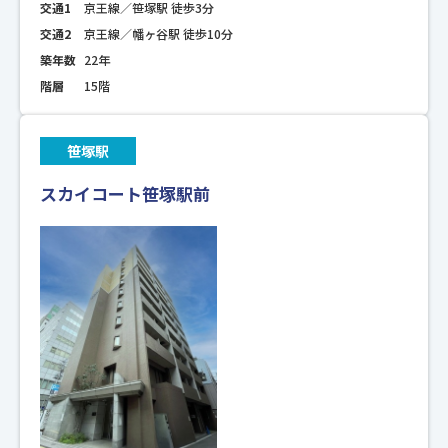
交通1
京王線／笹塚駅 徒歩3分
交通2
京王線／幡ヶ谷駅 徒歩10分
築年数
22年
階層
15階
笹塚駅
スカイコート笹塚駅前