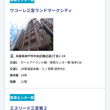
ワコーレ三宮ランドマークシティ
兵庫県神戸市中央区磯辺通2丁目1-24
交通1
ポートアイランド線／貿易センター駅 徒歩1分
交通2
JR東海道本線／三ノ宮駅 徒歩9分
築年数
24年
階層
11階
貿易センター駅
エスリード三宮第２