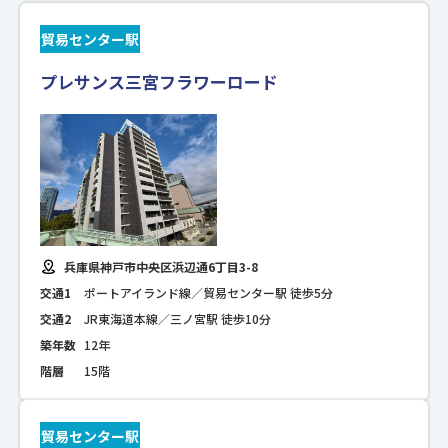
貿易センター駅
プレサンス三宮フラワーロード
兵庫県神戸市中央区浜辺通6丁目3-8
交通1
ポートアイランド線／貿易センター駅 徒歩5分
交通2
JR東海道本線／三ノ宮駅 徒歩10分
築年数
12年
階層
15階
貿易センター駅