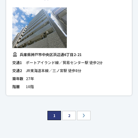
兵庫県神戸市中央区浜辺通6丁目2-21
交通1
ポートアイランド線／貿易センター駅 徒歩2分
交通2
JR東海道本線／三ノ宮駅 徒歩8分
築年数
27年
階層
10階
1
2