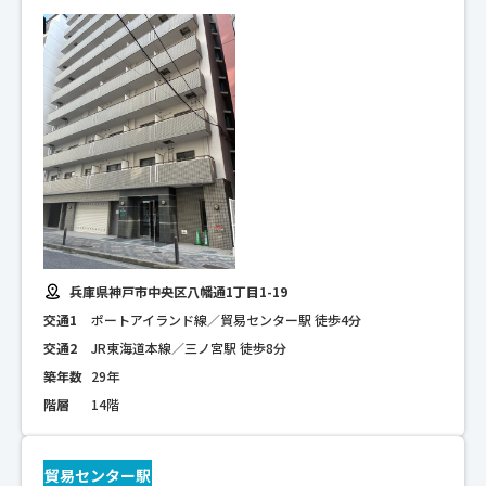
兵庫県神戸市中央区八幡通1丁目1-19
交通1
ポートアイランド線／貿易センター駅 徒歩4分
交通2
JR東海道本線／三ノ宮駅 徒歩8分
築年数
29年
階層
14階
貿易センター駅