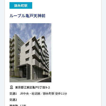
錦糸町駅
ルーブル亀戸天神前
東京都江東区亀戸3丁目9-2
交通1
JR中央・総武線／錦糸町駅 徒歩11分
交通2
築年数
12年