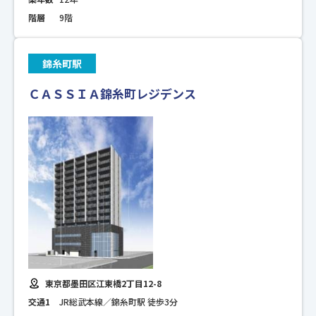
階層
9階
錦糸町駅
ＣＡＳＳＩＡ錦糸町レジデンス
東京都墨田区江東橋2丁目12-8
交通1
JR総武本線／錦糸町駅 徒歩3分