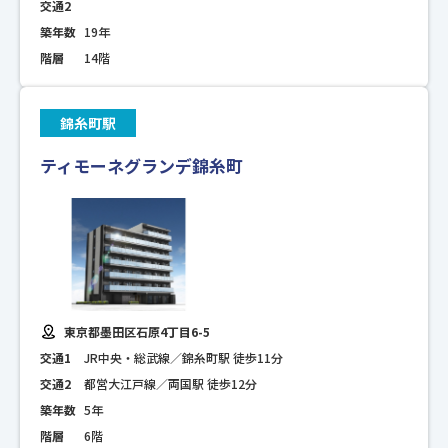
交通2
築年数
19年
階層
14階
錦糸町駅
ティモーネグランデ錦糸町
東京都墨田区石原4丁目6-5
交通1
JR中央・総武線／錦糸町駅 徒歩11分
交通2
都営大江戸線／両国駅 徒歩12分
築年数
5年
階層
6階