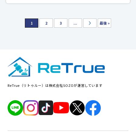
1
2
3
...
最後 »
ReTrue（リトゥルー）は株式会社SOZOが運営しています