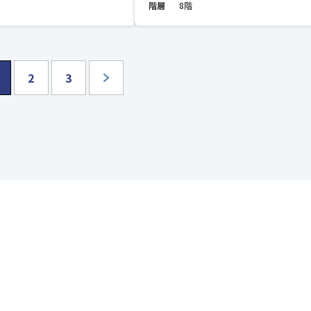
階層
8階
2
3