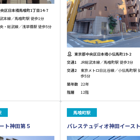
央区日本橋馬喰町1丁目14-7
総武本線／馬喰町駅 徒歩1分
中央・総武線／浅草橋駅 徒歩5分
東京都中央区日本橋小伝馬町19-2
交通1
JR総武本線／馬喰町駅 徒歩3分
交通2
東京メトロ日比谷線／小伝馬町駅 
歩5分
築年数
22年
階層
12階
駅
馬喰町駅
ート神田第５
パレステュディオ神田イース