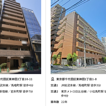
代田区東神田2丁目10-11
東京都千代田区東神田1丁目1-8
総武本線／馬喰町駅 徒歩4分
交通1
JR総武本線／馬喰町駅 徒歩3分
新宿線／岩本町駅 徒歩7分
交通2
東京メトロ日比谷線／小伝馬町駅 
歩4分
築年数
22年