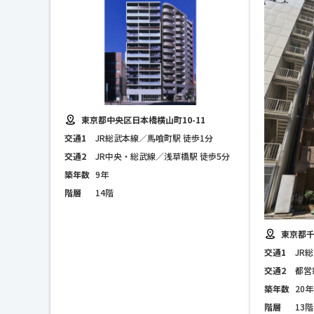
東京都中央区日本橋横山町10-11
交通1
JR総武本線／馬喰町駅 徒歩1分
交通2
JR中央・総武線／浅草橋駅 徒歩5分
築年数
9年
階層
14階
東京都千
交通1
JR
交通2
都営
築年数
20年
階層
13階