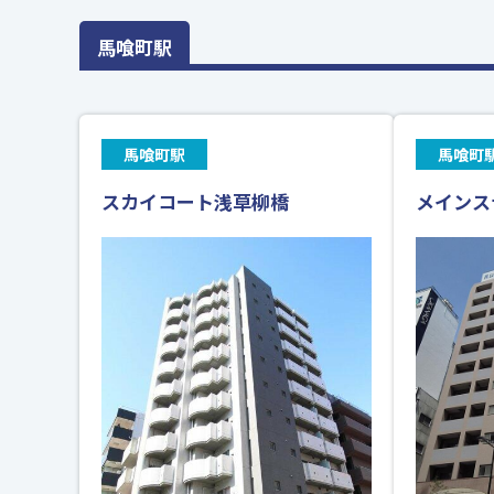
馬喰町駅
馬喰町駅
馬喰町
スカイコート浅草柳橋
メインス