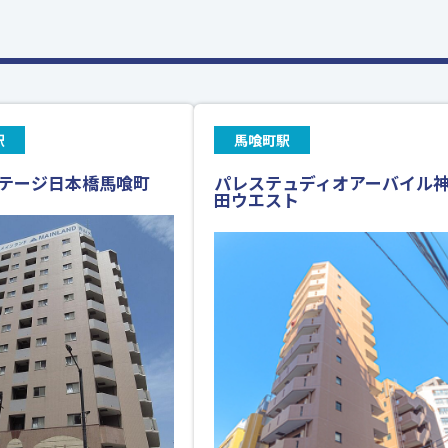
駅
馬喰町駅
テージ日本橋馬喰町
パレステュディオアーバイル
田ウエスト