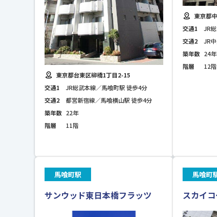
東京都中
交通1
JR
交通2
JR
築年数
24年
階層
12階
東京都台東区柳橋1丁目2-15
交通1
JR総武本線／馬喰町駅 徒歩4分
交通2
都営新宿線／馬喰横山駅 徒歩4分
築年数
22年
階層
11階
馬喰町駅
馬喰町
サンウッド東日本橋フラッツ
スカイコ